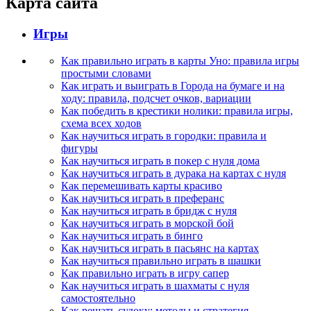
Карта сайта
Игры
Как правильно играть в карты Уно: правила игры
простыми словами
Как играть и выиграть в Города на бумаге и на
ходу: правила, подсчет очков, вариации
Как победить в крестики нолики: правила игры,
схема всех ходов
Как научиться играть в городки: правила и
фигуры
Как научиться играть в покер с нуля дома
Как научиться играть в дурака на картах с нуля
Как перемешивать карты красиво
Как научиться играть в преферанс
Как научиться играть в бридж с нуля
Как научиться играть в морской бой
Как научиться играть в бинго
Как научиться играть в пасьянс на картах
Как научиться правильно играть в шашки
Как правильно играть в игру сапер
Как научиться играть в шахматы с нуля
самостоятельно
Как решать судоку: методы и стратегия