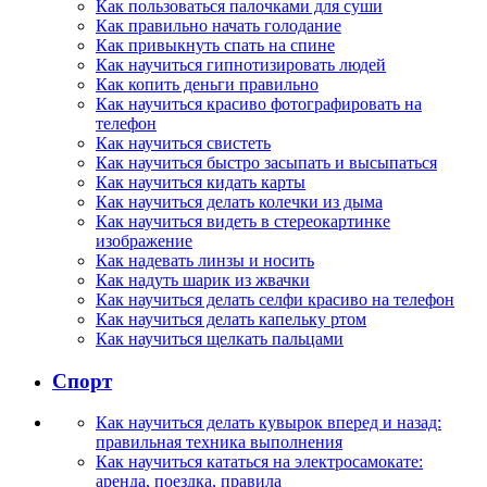
Как пользоваться палочками для суши
Как правильно начать голодание
Как привыкнуть спать на спине
Как научиться гипнотизировать людей
Как копить деньги правильно
Как научиться красиво фотографировать на
телефон
Как научиться свистеть
Как научиться быстро засыпать и высыпаться
Как научиться кидать карты
Как научиться делать колечки из дыма
Как научиться видеть в стереокартинке
изображение
Как надевать линзы и носить
Как надуть шарик из жвачки
Как научиться делать селфи красиво на телефон
Как научиться делать капельку ртом
Как научиться щелкать пальцами
Спорт
Как научиться делать кувырок вперед и назад:
правильная техника выполнения
Как научиться кататься на электросамокате:
аренда, поездка, правила