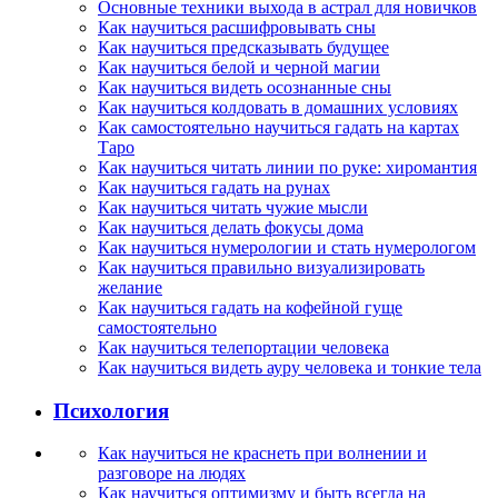
Основные техники выхода в астрал для новичков
Как научиться расшифровывать сны
Как научиться предсказывать будущее
Как научиться белой и черной магии
Как научиться видеть осознанные сны
Как научиться колдовать в домашних условиях
Как самостоятельно научиться гадать на картах
Таро
Как научиться читать линии по руке: хиромантия
Как научиться гадать на рунах
Как научиться читать чужие мысли
Как научиться делать фокусы дома
Как научиться нумерологии и стать нумерологом
Как научиться правильно визуализировать
желание
Как научиться гадать на кофейной гуще
самостоятельно
Как научиться телепортации человека
Как научиться видеть ауру человека и тонкие тела
Психология
Как научиться не краснеть при волнении и
разговоре на людях
Как научиться оптимизму и быть всегда на