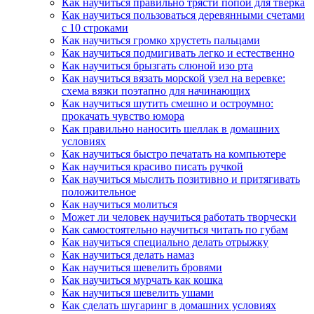
Как научиться правильно трясти попой для тверка
Как научиться пользоваться деревянными счетами
с 10 строками
Как научиться громко хрустеть пальцами
Как научиться подмигивать легко и естественно
Как научиться брызгать слюной изо рта
Как научиться вязать морской узел на веревке:
схема вязки поэтапно для начинающих
Как научиться шутить смешно и остроумно:
прокачать чувство юмора
Как правильно наносить шеллак в домашних
условиях
Как научиться быстро печатать на компьютере
Как научиться красиво писать ручкой
Как научиться мыслить позитивно и притягивать
положительное
Как научиться молиться
Может ли человек научиться работать творчески
Как самостоятельно научиться читать по губам
Как научиться специально делать отрыжку
Как научиться делать намаз
Как научиться шевелить бровями
Как научиться мурчать как кошка
Как научиться шевелить ушами
Как сделать шугаринг в домашних условиях