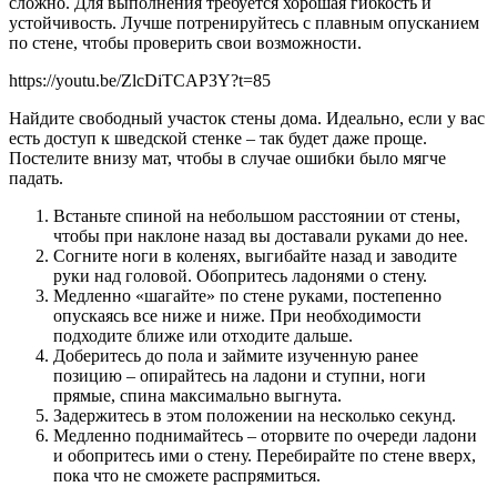
сложно. Для выполнения требуется хорошая гибкость и
устойчивость. Лучше потренируйтесь с плавным опусканием
по стене, чтобы проверить свои возможности.
https://youtu.be/ZlcDiTCAP3Y?t=85
Найдите свободный участок стены дома. Идеально, если у вас
есть доступ к шведской стенке – так будет даже проще.
Постелите внизу мат, чтобы в случае ошибки было мягче
падать.
Встаньте спиной на небольшом расстоянии от стены,
чтобы при наклоне назад вы доставали руками до нее.
Согните ноги в коленях, выгибайте назад и заводите
руки над головой. Обопритесь ладонями о стену.
Медленно «шагайте» по стене руками, постепенно
опускаясь все ниже и ниже. При необходимости
подходите ближе или отходите дальше.
Доберитесь до пола и займите изученную ранее
позицию – опирайтесь на ладони и ступни, ноги
прямые, спина максимально выгнута.
Задержитесь в этом положении на несколько секунд.
Медленно поднимайтесь – оторвите по очереди ладони
и обопритесь ими о стену. Перебирайте по стене вверх,
пока что не сможете распрямиться.