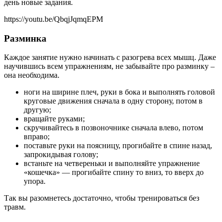
день новые задания.
https://youtu.be/QbqjJqmqEPM
Разминка
Каждое занятие нужно начинать с разогрева всех мышц. Даже
научившись всем упражнениям, не забывайте про разминку –
она необходима.
ноги на ширине плеч, руки в бока и выполнять головой
круговые движения сначала в одну сторону, потом в
другую;
вращайте руками;
скручивайтесь в позвоночнике сначала влево, потом
вправо;
поставьте руки на поясницу, прогибайте в спине назад,
запрокидывая голову;
встаньте на четвереньки и выполняйте упражнение
«кошечка» — прогибайте спину то вниз, то вверх до
упора.
Так вы разомнетесь достаточно, чтобы тренироваться без
травм.