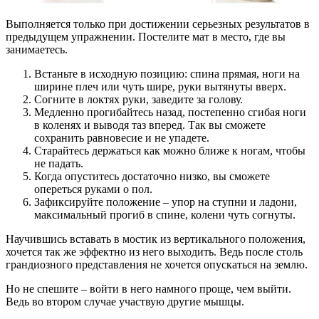
Выполняется только при достижении серьезных результатов в
предыдущем упражнении. Постелите мат в место, где вы
занимаетесь.
Встаньте в исходную позицию: спина прямая, ноги на
ширине плеч или чуть шире, руки вытянуты вверх.
Согните в локтях руки, заведите за голову.
Медленно прогибайтесь назад, постепенно сгибая ноги
в коленях и выводя таз вперед. Так вы сможете
сохранить равновесие и не упадете.
Старайтесь держаться как можно ближе к ногам, чтобы
не падать.
Когда опуститесь достаточно низко, вы сможете
опереться руками о пол.
Зафиксируйте положение – упор на ступни и ладони,
максимальный прогиб в спине, колени чуть согнуты.
Научившись вставать в мостик из вертикального положения,
хочется так же эффектно из него выходить. Ведь после столь
грандиозного представления не хочется опускаться на землю.
Но не спешите – войти в него намного проще, чем выйти.
Ведь во втором случае участвую другие мышцы.