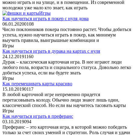
можно играть и на улице, и в помещении. Из современной
молодежи уже мало кто знает, как играть
Игры
Как научиться играть в покер с нуля дома
06.01.2020
0
108
Число поклонников покера постоянно растет. Чтобы добиться
успеха, нужно научиться играть в покер, как минимум
выучить правила, выигрышные комбинации и
Игры
Как научиться играть в дурака на картах с нуля
24.12.2019
1
160
Дурак – классическая карточная игра. В нее играют люди
любого пола, возраста и социального статуса. Довольно легко
добиться успеха, если вы будете знать
Игры
Как перемешивать карты красиво
15.10.2019
0
117
В любой карточной игре непременно придется
перетасовывать колоду. Обычно люди знают лишь один,
классический способ. Но если вы научитесь тасовать карты
Игры
Как научиться играть в преферанс
03.10.2019
0
94
Преферанс – это карточная игра, в которой можно победить
только за счет своих умений и стратегии. Роль случая и удачи