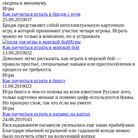
сведена к минимуму.
Игры
Как научиться играть в бридж с нуля
25.09.2019
0
37
Бридж представляет собой интеллектуальную карточную
игру, в которой принимают участие четыре игрока. Играть
можно не только в компании, но и устраивать
Игры
Как научиться играть в морской бой
13.09.2019
0
32
Довольно легко рассказать, как играть в морской бой —
правила простые, специальные навыки или приспособления в
процессе не требуются.
Игры
Как научиться играть в бинго
11.09.2019
0
22
Игра бинго в чем-то похожа на всем известное Русское лото,
только карточки меньше и помимо цифр используются буквы.
Но принцип схож, так что если вы умеете
Игры
Как научиться играть в пасьянс на картах
24.08.2019
1
43
Раскладыванием пасьянсов увлекались еще наши прабабушки.
Благодаря обычной игральной или гадальной колоде можно
было получить ответ на волнующий вопрос