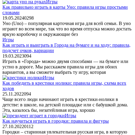
Игры
Как правильно играть в карты Уно: правила игры простыми
словами
19.05.2024
0
298
Уно (Uno) – популярная карточная игра для всей семьи. В уно
играют во всем мире, так что во время отпуска можно достать
яркую коробочку и окружающие без
Игры
Как играть и выиграть в Города на бумаге и на ходу: правила,
подсчет очков, вариации
19.03.2023
0
94
Играть в «Города» можно двумя способами — на бумаге или
устно в дороге. Мы расскажем правила игры для обоих
вариантов, а вы сможете выбрать ту игру, которая
Игры
Как победить в крестики нолики: правила игры, схема всех
ходов
25.11.2022
0
94
Чаще всего люди начинают играть в крестики-нолики в
детстве: в школе, на детской площадке или с бабушкой дома.
Эта, казалось бы, незатейливая игра, хорошо
Игры
Как научиться играть в городки: правила и фигуры
27.10.2022
0
112
Городки – старинная увлекательная русская игра, в которую